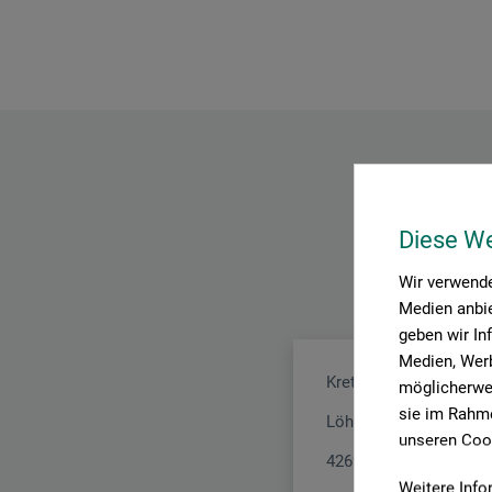
Diese W
Wir verwende
Medien anbie
geben wir In
Medien, Werb
Kretzer Scheren GmbH
möglicherwei
sie im Rahme
Löhdorfer Str. 171 - 17
unseren Cook
42699 Solingen
Weitere Info