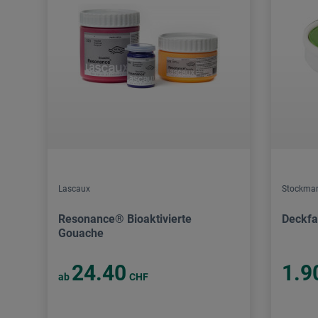
Lascaux
Stockma
Resonance® Bioaktivierte
Deckfa
Gouache
24.40
1.9
ab
CHF