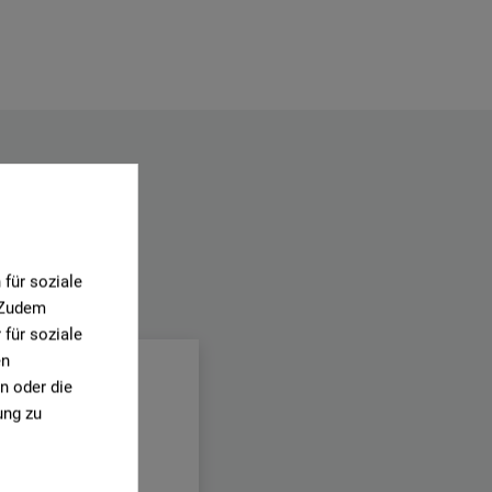
für soziale
.
. Zudem
für soziale
en
n oder die
ung zu