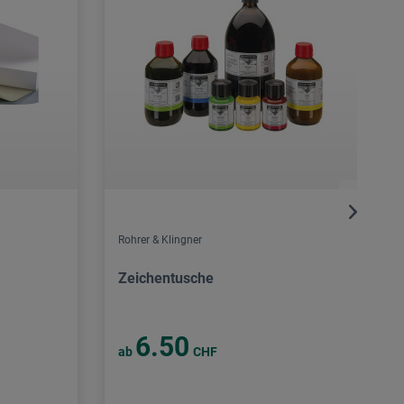
Rohrer & Klingner
Zeichentusche
6.50
ab
CHF