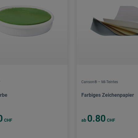
r
Canson® – Mi-Teintes
rbe
Farbiges Zeichenpapier
0
0.80
CHF
ab
CHF