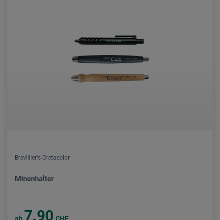
Brevillier's Cretacolor
Minenhalter
7.90
ab
CHF