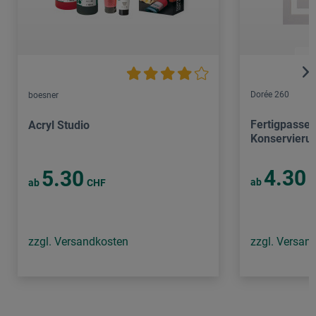
Dorée 260
boesner
Fertigpassep
Acryl Studio
Konservierung
4.30
5.30
ab
C
ab
CHF
zzgl. Versandkosten
zzgl. Versan