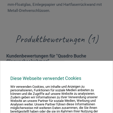
mm-Floatglas, Einlegepapier und Hart­faserrückwand mit
Metall-Drehverschlüssen.
Produktbewertungen (1)
Kundenbewertungen für "Quadro Buche
Glaswechselrahmen"
Sortierung:
Diese Webseite verwendet Cookies
Wir verwenden Cookies, um Inhalte und Anzeigen zu
personalisieren, Funktionen für soziale Medien anbieten zu
5 Sterne
1
können und die Zugriffe auf unsere Website zu analysieren.
Zudem geben wir Informationen zu Ihrer Verwendung unserer
4 Sterne
0
Website an unsere Partner für soziale Medien, Werbung und
3 Sterne
Analysen weiter. Unsere Partner führen diese Informationen
0
möglicherweise mit weiteren Daten zusammen, die Sie ihnen
2 Sterne
0
bereitgestellt haben oder die sie im Rahmen Ihrer Nutzung der