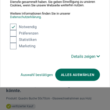
Dienste gesammelt haben. Sie geben Einwilligung zu unseren
1 Sterne
0
Cookies, wenn Sie unsere Webseite weiterhin nutzen.
Weitere Informationen finden Sie in unserer
Produkt bewerten
Datenschutzerklärung
.
Notwendig
Sagen Sie Ihre Meinung zu diesem Produkt
Präferenzen
Statistiken
JETZT PRODUKT BEWERTEN
Marketing
Details zeigen
10.12.2022
Alles bestens. Sehr kurze Lieferzeit, gutes
Produkt für unsere Kunstgalerie. Ein grosser
Auswahl bestätigen
ALLES AUSWÄHLEN
Vorteil wäre, wenn man die Rahmen gleich mit
einem starken, nutzbaren Einlageblatt bestellen
könnte.
Produkt: Quadro Buche 50x70cm - Glaswechselrahmen aus Holz
verifizierter Kauf