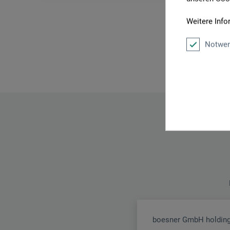
schlic
pro Bog
Weitere Info
Notwen
boesner GmbH holding