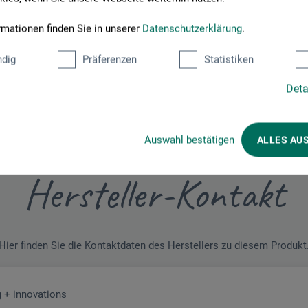
htes Vorsatzpapier. Das Preis-Leistungs-Verhältnis ist nahezu unsc
en ein gutes, vielseitig einsetzbares Papier, das zuverlässige und u
rmationen finden Sie in unserer
Datenschutzerklärung
.
dig
Präferenzen
Statistiken
Deta
Auswahl bestätigen
ALLES AU
Hersteller-Kontakt
Hier finden Sie die Kontaktdaten des Herstellers zu diesem Produkt
 + innovations