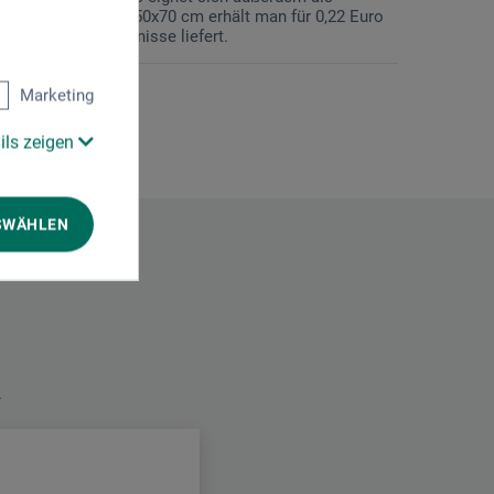
hlagbar. Im Format 50x70 cm erhält man für 0,22 Euro
nprätentiöse Ergebnisse liefert.
Marketing
ils zeigen
SWÄHLEN
.