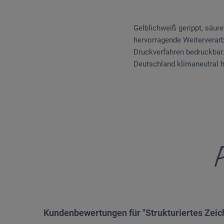
Gelblichweiß gerippt, säur
hervorragende Weiter­verar
Druckverfahren bedruckbar. 
Deutschland klimaneutral h
P
Kundenbewertungen für "Strukturiertes Zeic