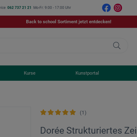
vice
062 737 21 21
Mo-Fr: 9:00 - 17:00 Uhr
Back to school Sortiment jetzt entdecken!
Kurse
Kunstportal
(
1
)
Dorée Strukturiertes Ze