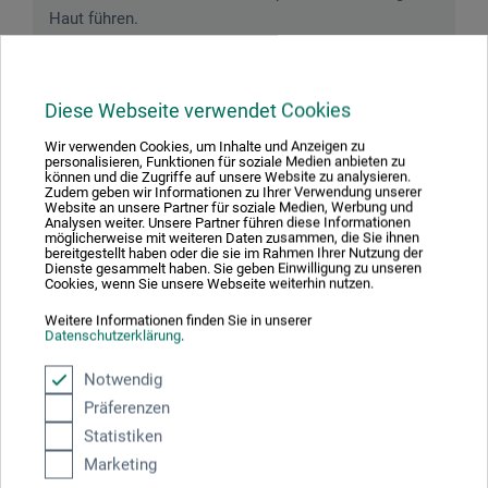
Haut führen.
Diese Webseite verwendet Cookies
Downloads
Wir verwenden Cookies, um Inhalte und Anzeigen zu
personalisieren, Funktionen für soziale Medien anbieten zu
können und die Zugriffe auf unsere Website zu analysieren.
Zudem geben wir Informationen zu Ihrer Verwendung unserer
Hier finden Sie wichtige Dokumente und Dateien zu
Website an unsere Partner für soziale Medien, Werbung und
diesem Produkt.
Analysen weiter. Unsere Partner führen diese Informationen
möglicherweise mit weiteren Daten zusammen, die Sie ihnen
bereitgestellt haben oder die sie im Rahmen Ihrer Nutzung der
Dienste gesammelt haben. Sie geben Einwilligung zu unseren
Cookies, wenn Sie unsere Webseite weiterhin nutzen.
Weitere Informationen finden Sie in unserer
Sicherheitsdatenblatt
Datenschutzerklärung
.
CH-DE_Schmincke_Terpentinersatz_S50019x_05-
2023.pdf
Notwendig
Präferenzen
Statistiken
Marketing