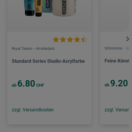
Schmincke – Aka
Royal Talens – Amsterdam
Feine Künstl
Standard Series Studio-Acrylfarbe
9.20
6.80
ab
C
ab
CHF
zzgl. Versandkosten
zzgl. Versan