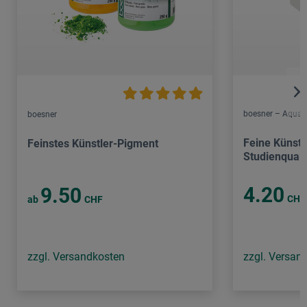
boesner – Aquare
boesner
Feine Künstl
Feinstes Künstler-Pigment
Studienquali
4.20
9.50
CHF
ab
CHF
zzgl. Versandkosten
zzgl. Versan