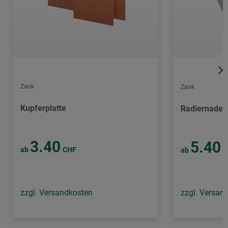
Zank
Zank
Kupferplatte
Radiernadel
3.40
5.40
ab
CHF
ab
C
zzgl. Versandkosten
zzgl. Versan