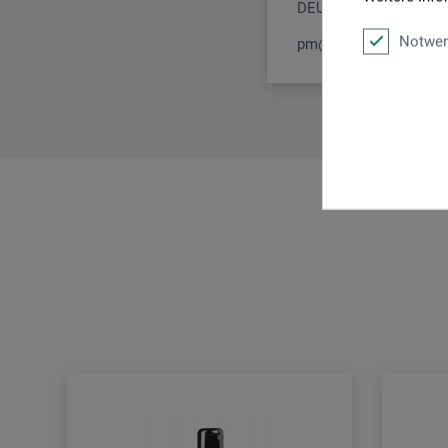
DEUTSCHLAND
Notwen
pm@boesner.com