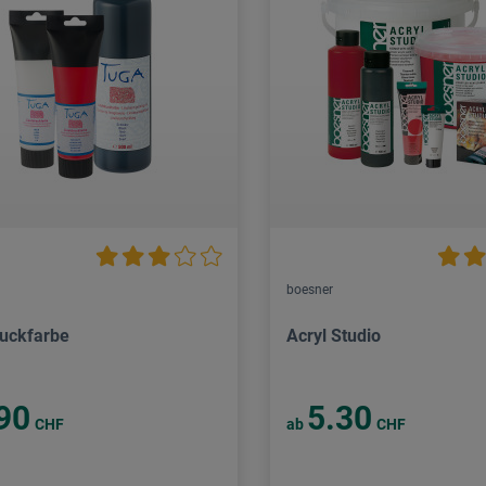
boesner
ruckfarbe
Acryl Studio
90
5.30
CHF
ab
CHF