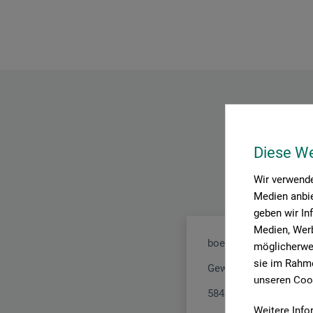
Diese W
Wir verwende
Medien anbie
geben wir In
Medien, Werb
boesner GmbH holding
möglicherwei
sie im Rahme
Gewerkenstr. 2
unseren Cook
58456 Witten
Weitere Info