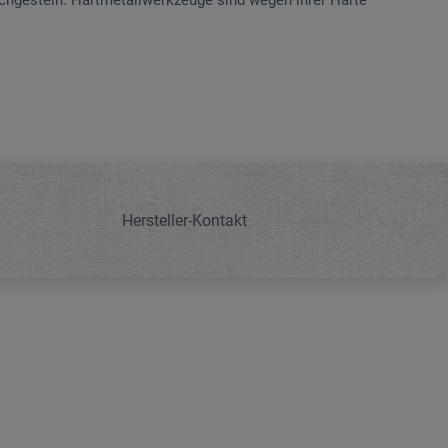
eichgestein. Hartmetallwerkzeuge sind wegen ihrer Härte
Hersteller-Kontakt