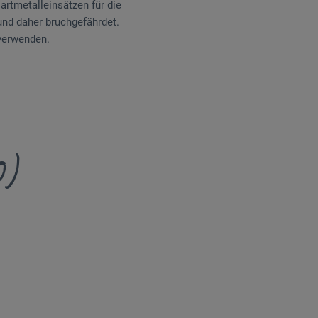
rtmetall­ein­sätzen für die
und daher bruchgefährdet.
 verwenden.
0)