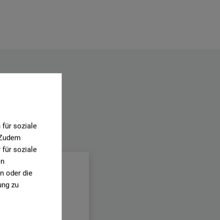
für soziale
.
. Zudem
für soziale
en
n oder die
ung zu