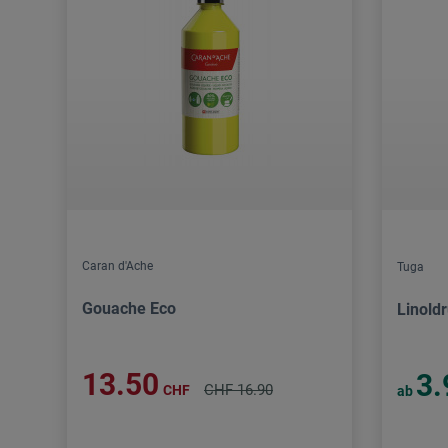
Caran d'Ache
Tuga
Gouache Eco
Linold
13.50
3.
CHF 16.90
CHF
ab