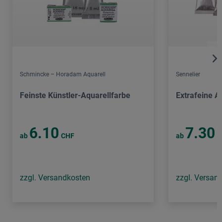
Schmincke – Horadam Aquarell
Sennelier
Feinste Künstler-Aquarellfarbe
Extrafeine A
6.10
7.30
ab
CHF
ab
C
zzgl. Versandkosten
zzgl. Versan