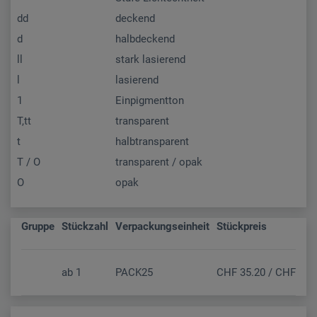
dd
deckend
d
halbdeckend
ll
stark lasierend
l
lasierend
1
Einpigmentton
T,tt
transparent
t
halbtransparent
T / O
transparent / opak
O
opak
Gruppe
Stückzahl
Verpackungseinheit
Stückpreis
ab
1
PACK25
CHF 35.20 / CHF 32.5