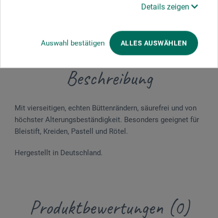
Details zeigen
Auswahl bestätigen
ALLES AUSWÄHLEN
Beschreibung
Mit vierseitigen, echten Büttenrändern, säurefrei und von
höchster Alterungsbestän­digkeit. Be­sonders geeignet für
Bleistift, Kreiden, Pastell und Rötel.
Hergestellt in Deutschland.
Produktbewertungen (0)