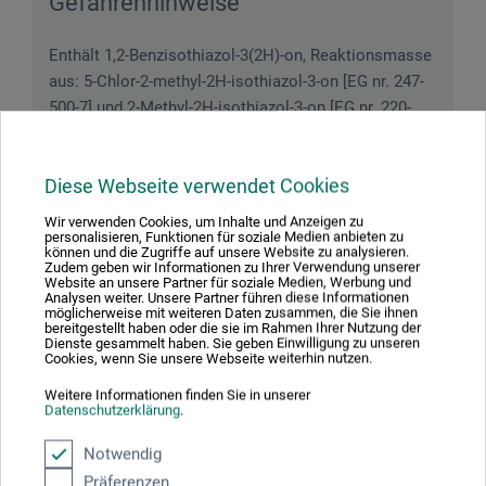
Gefahrenhinweise
Enthält 1,2-Benzisothiazol-3(2H)-on, Reaktionsmasse
aus: 5-Chlor-2-methyl-2H-isothiazol-3-on [EG nr. 247-
500-7] und 2-Methyl-2H-isothiazol-3-on [EG nr. 220-
239-6] (3:1). Kann allergische Reaktionen hervorrufen.
Diese Webseite verwendet Cookies
Wir verwenden Cookies, um Inhalte und Anzeigen zu
personalisieren, Funktionen für soziale Medien anbieten zu
Downloads
können und die Zugriffe auf unsere Website zu analysieren.
Zudem geben wir Informationen zu Ihrer Verwendung unserer
Website an unsere Partner für soziale Medien, Werbung und
Analysen weiter. Unsere Partner führen diese Informationen
Hier finden Sie wichtige Dokumente und Dateien zu
möglicherweise mit weiteren Daten zusammen, die Sie ihnen
bereitgestellt haben oder die sie im Rahmen Ihrer Nutzung der
diesem Produkt.
Dienste gesammelt haben. Sie geben Einwilligung zu unseren
Cookies, wenn Sie unsere Webseite weiterhin nutzen.
Weitere Informationen finden Sie in unserer
Datenschutzerklärung
.
Sicherheitsdatenblatt
Notwendig
CH-DE_Clave_Pigment-Binder_CLB_2022.pdf
Präferenzen