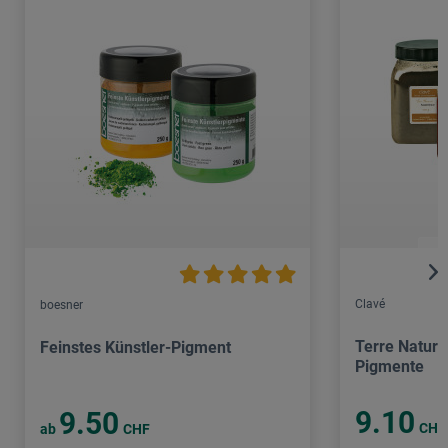
Clavé
boesner
Terre Natural
Feinstes Künstler-Pigment
Pigmente
9.10
9.50
CHF
ab
CHF